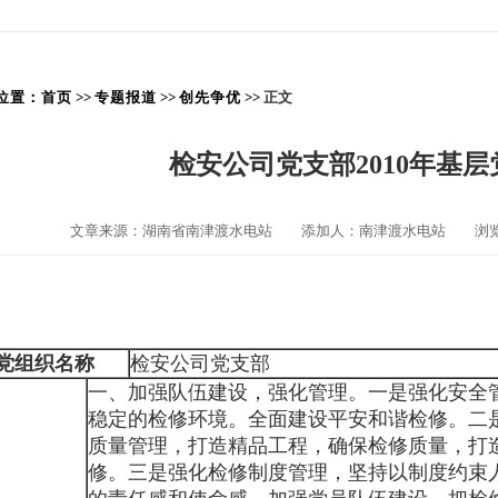
位置：
首页
>>
专题报道
>>
创先争优
>>
正文
检安公司党支部2010年基
文章来源：湖南省南津渡水电站 添加人：南津渡水电站 浏览次数：566
党组织名称
检安公司党支部
一、加强队伍建设，强化管理。一是强化安全
稳定的检修环境。全面建设平安和谐检修。二
质量管理，打造精品工程，确保检修质量，打
修。三是强化检修制度管理，坚持以制度约束