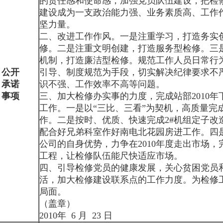
的责任感和使命感，加强党员队伍建设，把检
建设成为一支政治能力强、业务素质高、工作
坚力量。
二、改进工作作风。一是注重学习，打造务实
修。二是注重文明创建，打造服务型检修。三
机制，打造廉洁型检修。规范工作人员日常行
公开
引导、制度规范为手段，切实解决纪律要求不
承诺
识不强、工作效率不高等问题。
事项
三、加大检修办实事的力度，完成站部2010年
工作。一是以“三比、三看”为契机，高质量完
作。二是按时、优质、快速完成2#机组定子改
配合好兄弟科室作好南电北花园房进工作。四
公司的自身优势，力争在2010年度走出市场，
工程，让检修队伍能尺快适应市场。
四、引导检修党员的健康发展，关心贫困党员
活，加大检修建设联系点的工作力度。为检修
局面。
（盖章）
2010年 6 月 23 日