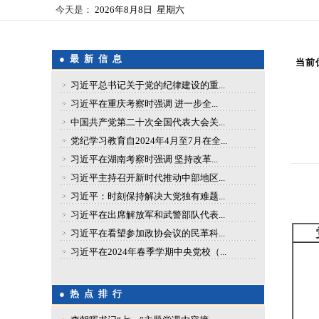
今天是：
2026年8月8日 星期六
● 最 新 信 息
当前
习近平总书记关于党的纪律建设的重...
习近平在重庆考察时强调 进一步全...
中国共产党第二十次全国代表大会关...
党纪学习教育自2024年4月至7月在全...
习近平在湖南考察时强调 坚持改革...
习近平主持召开新时代推动中部地区...
习近平：时刻保持解决大党独有难题...
习近平在出席解放军和武警部队代表...
习近平在看望参加政协会议的民革科...
习近平在2024年春季学期中央党校（...
● 热 点 排 行