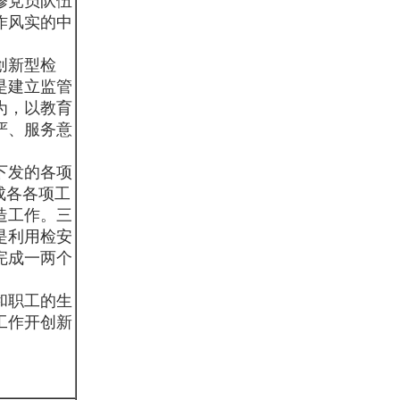
修党员队伍
作风实的中
创新型检
是建立监管
为，以教育
严、服务意
下发的各项
成各各项工
造工作。三
是利用检安
完成一两个
和职工的生
工作开创新