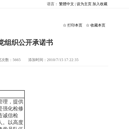
语言：
繁體中文
|
设为主页
加入收藏
☆
打印本页
☆
收藏本页
层党组织公开承诺书
5 添加时间：2010/7/15 17:22:35
管理，提供
是强化检修
造诚信检
人。以高度