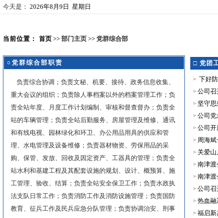
今天是：
2026年8月9日 星期日
当前位置：
首页
>> 部门主页 >> 党群综合部
○党群综合部职责
□
党团
下好防
负责综合协调；负责文秘、机要、接待、政务信息收集、
公司召
重大会议的组织；负责除人事档案以外的档案管理工作；负
坚守思
责全站年度、月度工作计划编制、审核和督查督办；负责全
公司党
站的车辆管理；负责全站后勤服务、房屋管理及维修、通讯
公司开
和有线电视、园林绿化和环卫、办公用品用具的供应和管
周海斌
理、水电管理及设备维修；负责器材物资、劳保用品的采
关爱山
购、保管、发放、回收及因定资产、工器具的管理；负责全
南津渡
站水利和基建工程及其配套设施的规划、设计、概预算、施
南津渡
工管理、验收、结算；负责全站安全保卫工作；负责水政执
公司召
法支队日常工作；负责消防工作及消防设施管理；负责国防
热血融
教育、征兵工作及民兵应急分队管理；负责协调治安、刑事
福启新