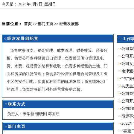
今天是：
2026年8月9日 星期日
当前位置：
首页
>> 部门主页 >> 经营发展部
○经营发展部职责
□
工作
公司举
负责财务收支、资金管理、成本管理、财务核算、经济分
公司开
析。负责公司多种经营归口管理；负责近区供电管理及电
公司女
费、水费、租赁费的结算和收取；负责多种经营的土地、门
南津渡
面和房屋的租赁管理；负责多种经营的供电合同管理及工业
“气”
小区的安全用电；负责多种经营的规划发展；负责纯净水厂
共庆生
的管理；负责对各部门对外经营业务的监督。
公司举
公司开
○联系方式
公司组
负责人：宋学新 谢晓刚 邓国旺
能源事
202
○部门主页
“喜迎