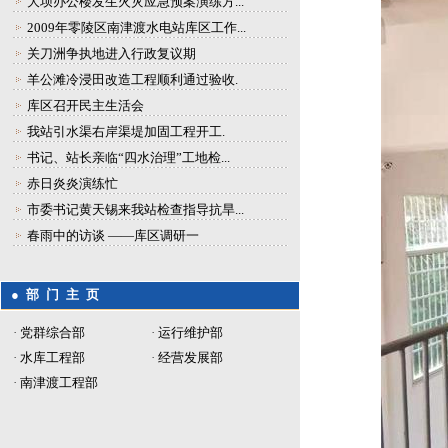
大坝办公楼发生火灾应急预案演练方...
2009年零陵区南津渡水电站库区工作...
关刀洲争执地进入行政复议期
羊公滩冷浸田改造工程顺利通过验收.
库区召开民主生活会
我站引水渠右岸渠堤加固工程开工.
书记、站长亲临“四水治理”工地检...
赤日炎炎演练忙
市委书记黄天锡来我站检查指导抗旱...
春雨中的访谈 ——库区调研一
● 部 门 主 页
·
党群综合部
·
运行维护部
·
水库工程部
·
经营发展部
·
南津渡工程部