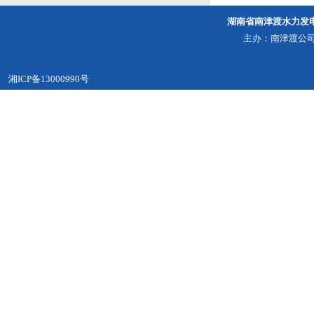
湖南省南津渡水力发
主办：南津渡公司
湘ICP备13000990号